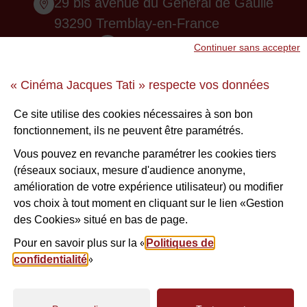
29 bis avenue du Général de Gaulle
93290 Tremblay-en-France
01 48 61 87 55
Continuer sans accepter
Nous contacter
« Cinéma Jacques Tati » respecte vos données
Ne ratez aucune infos !
Ce site utilise des cookies nécessaires à son bon
fonctionnement, ils ne peuvent être paramétrés.
S'inscrire à la newsletter
Vous pouvez en revanche paramétrer les cookies tiers
(réseaux sociaux, mesure d'audience anonyme,
Voir nos brochures
amélioration de votre expérience utilisateur) ou modifier
vos choix à tout moment en cliquant sur le lien «Gestion
des Cookies» situé en bas de page.
Facebook
Instagram
Youtube
Nous suivre
Pour en savoir plus sur la «
Politiques de
confidentialité
»