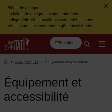
Billetterie en ligne
Fer
La billetterie en ligne est momentanément
Flash info
indisponible. Nos travaillons a son rétablissement.
Veuillez nous excuser pour la gêne occasionnée.
Menu de raccourcis
Retour à l'accueil
Billetterie
na
Vous êtes ici :
Infos pratiques
Équipement et accessibilité
Retourner à l'accueil
Équipement et
accessibilité