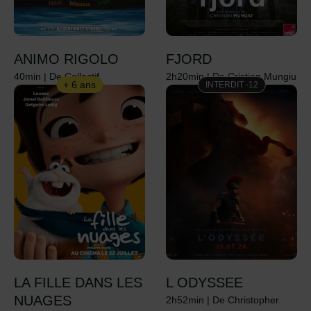
ANIMO RIGOLO
FJORD
40min
|
De Collectif
2h20min
|
De Cristian Mungiu
+ 6 ans
INTERDIT -12
LA FILLE DANS LES
L ODYSSEE
NUAGES
2h52min
|
De Christopher