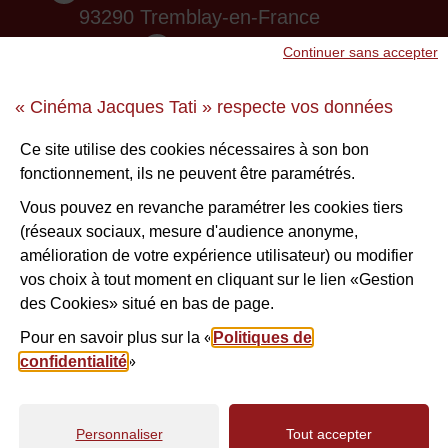
93290 Tremblay-en-France
01 48 61 87 55
Continuer sans accepter
Nous contacter
« Cinéma Jacques Tati » respecte vos données
Ne ratez aucune infos !
Ce site utilise des cookies nécessaires à son bon
fonctionnement, ils ne peuvent être paramétrés.
S'inscrire à la newsletter
Vous pouvez en revanche paramétrer les cookies tiers
(réseaux sociaux, mesure d'audience anonyme,
Voir nos brochures
amélioration de votre expérience utilisateur) ou modifier
vos choix à tout moment en cliquant sur le lien «Gestion
des Cookies» situé en bas de page.
Facebook
Instagram
Youtube
Nous suivre
Pour en savoir plus sur la «
Politiques de
confidentialité
»
Personnaliser
Tout accepter
Contact
Plan du site
Mentions légales
Politiques de confidentialité