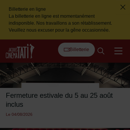
Billetterie en ligne
Fer
La billetterie en ligne est momentanément
Flash info
indisponible. Nos travaillons a son rétablissement.
Veuillez nous excuser pour la gêne occasionnée.
Menu de raccourcis
Retour à l'accueil
Billetterie
na
Fermeture estivale du 5 au 25 août
inclus
Le 04/08/2026
En savoir plus