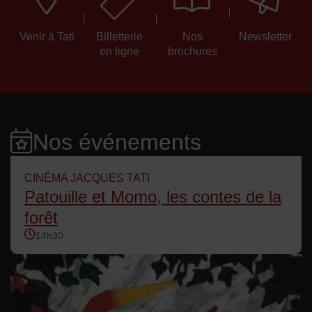
Venir à Tati
Billetterie
Nos
Newsletter
en ligne
brochures
Nos événements
CINÉMA JACQUES TATI
Patouille et Momo, les contes de la
forêt
14h30