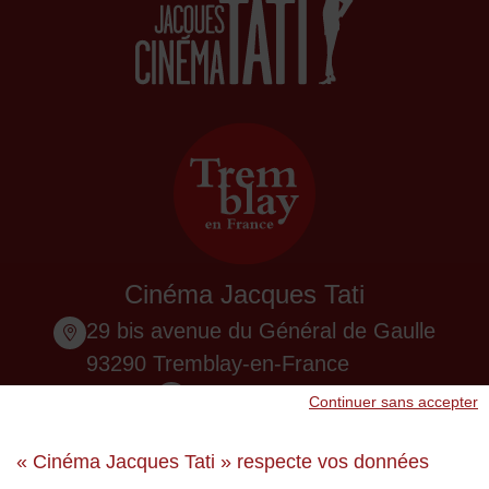
Cinéma Jacques Tati
29 bis avenue du Général de Gaulle
93290 Tremblay-en-France
01 48 61 87 55
Continuer sans accepter
Nous contacter
« Cinéma Jacques Tati » respecte vos données