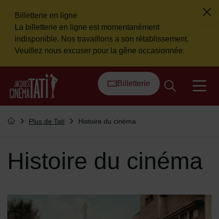
Billetterie en ligne
Fer
La billetterie en ligne est momentanément
Flash info
indisponible. Nos travaillons a son rétablissement.
Veuillez nous excuser pour la gêne occasionnée.
Menu de raccourcis
Retour à l'accueil
Billetterie
na
Vous êtes ici :
Plus de Tati
Histoire du cinéma
Retourner à l'accueil
Histoire du cinéma
Le cinéma Jacques Tati, alors Dominique vers 1935.