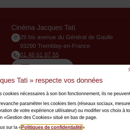
Cinéma Jacques Tati
29 bis avenue du Général de Gaulle
93290 Tremblay-en-France
01 48 61 87 55
Nous contacter
ques Tati » respecte vos données
des cookies nécessaires à son bon fonctionnement, ils ne peuvent
evanche paramétrer les cookies tiers (réseaux sociaux, mesur
ation de votre expérience utilisateur) ou modifier vos choix à 
lien «Gestion des Cookies» situé en bas de page.
us sur la «
ntions légales
Politiques de confidentialité
Politiques de confidentialité
Accessibilité : non confor
»