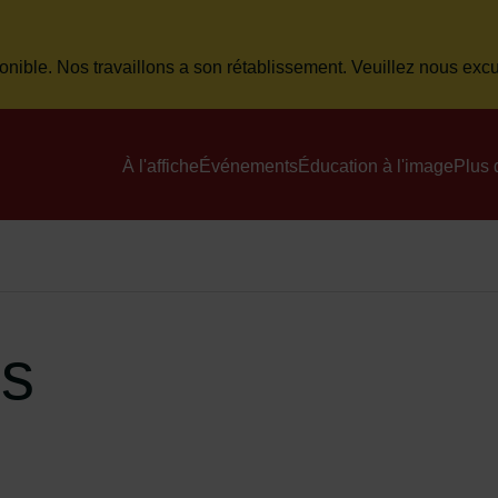
onible. Nos travaillons a son rétablissement. Veuillez nous ex
Menu principal du site
À l'affiche
Événements
Éducation à l'image
Plus 
es