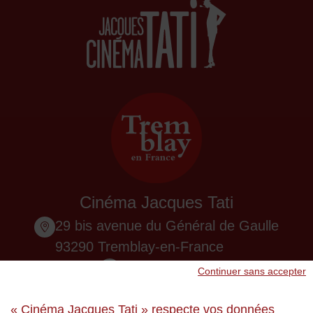
Cinéma Jacques Tati
29 bis avenue du Général de Gaulle
93290 Tremblay-en-France
01 48 61 87 55
Continuer sans accepter
Nous contacter
« Cinéma Jacques Tati » respecte vos données