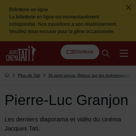
Billetterie en ligne
Fer
La billetterie en ligne est momentanément
Flash info
indisponible. Nos travaillons a son rétablissement.
Veuillez nous excuser pour la gêne occasionnée.
Menu de raccourcis
Retour à l'accueil
Billetterie
na
Vous êtes ici :
Plus de Tati
Ils sont venus, Retour sur les événements, ...
Retourner à l'accueil
Pierre-Luc Granjon
Les derniers diaporama et vidéo du cinéma
Jacques Tati.