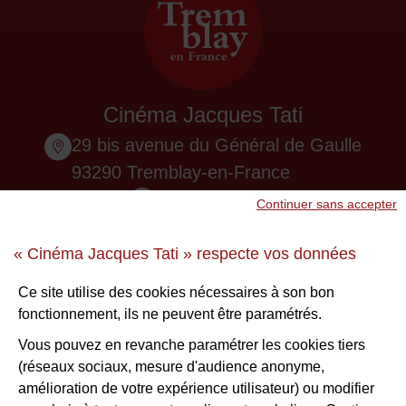
Cinéma Jacques Tati
29 bis avenue du Général de Gaulle
93290 Tremblay-en-France
01 48 61 87 55
Continuer sans accepter
Nous contacter
« Cinéma Jacques Tati » respecte vos données
Ne ratez aucune infos !
Ce site utilise des cookies nécessaires à son bon
fonctionnement, ils ne peuvent être paramétrés.
S'inscrire à la newsletter
Vous pouvez en revanche paramétrer les cookies tiers
(réseaux sociaux, mesure d'audience anonyme,
Voir nos brochures
amélioration de votre expérience utilisateur) ou modifier