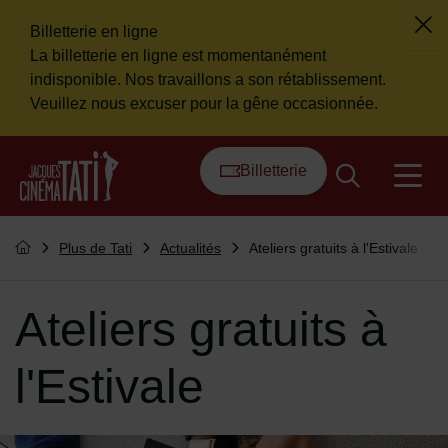
Billetterie en ligne
Fer
La billetterie en ligne est momentanément
Flash info
indisponible. Nos travaillons a son rétablissement.
Veuillez nous excuser pour la gêne occasionnée.
Menu de raccourcis
Retour à l'accueil
Billetterie
na
Vous êtes ici :
Plus de Tati
Actualités
Ateliers gratuits à l'Estivale
Retourner à l'accueil
Ateliers gratuits à
l'Estivale