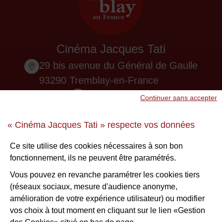
Cinéma Jacques Tati
29 bis avenue du Général de Gaulle
93290 Tremblay-en-France
01 48 61 87 55
Continuer sans accepter
Nous contacter
« Cinéma Jacques Tati » respecte vos données
Ne ratez aucune infos !
Ce site utilise des cookies nécessaires à son bon
fonctionnement, ils ne peuvent être paramétrés.
S'inscrire à la newsletter
Vous pouvez en revanche paramétrer les cookies tiers
(réseaux sociaux, mesure d'audience anonyme,
Voir nos brochures
amélioration de votre expérience utilisateur) ou modifier
vos choix à tout moment en cliquant sur le lien «Gestion