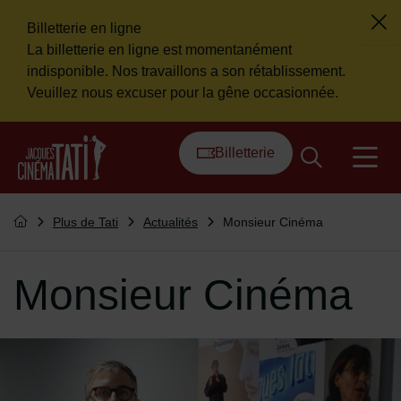
Billetterie en ligne
Fer
La billetterie en ligne est momentanément
Flash info
indisponible. Nos travaillons a son rétablissement.
Veuillez nous excuser pour la gêne occasionnée.
Menu de raccourcis
Retour à l'accueil
Billetterie
na
Vous êtes ici :
Plus de Tati
Actualités
Monsieur Cinéma
Retourner à l'accueil
Monsieur Cinéma