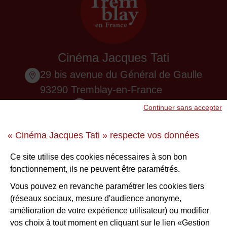
Cinéma Jacques Tati
29 bis avenue du Général de Gaulle
93290 Tremblay-en-France
01 48 61 87 55
Continuer sans accepter
Nous contacter
« Cinéma Jacques Tati » respecte vos données
Ne ratez aucune infos !
Ce site utilise des cookies nécessaires à son bon
fonctionnement, ils ne peuvent être paramétrés.
S'inscrire à la newsletter
Vous pouvez en revanche paramétrer les cookies tiers
(réseaux sociaux, mesure d'audience anonyme,
Voir nos brochures
amélioration de votre expérience utilisateur) ou modifier
vos choix à tout moment en cliquant sur le lien «Gestion