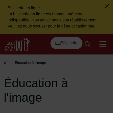
Billetterie en ligne
Fer
La billetterie en ligne est momentanément
Flash info
indisponible. Nos travaillons a son rétablissement.
Veuillez nous excuser pour la gêne occasionnée.
Menu de raccourcis
Retour à l'accueil
Billetterie
na
Vous êtes ici :
Éducation à l'image
Retourner à l'accueil
Éducation à
l'image