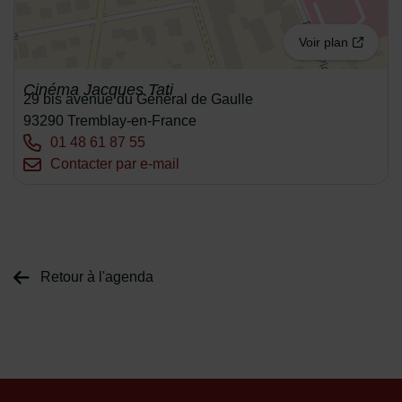
Voir plan
Cinéma Jacques Tati
Adresse :
29 bis avenue du Général de Gaulle
93290 Tremblay-en-France
Tél. :
01 48 61 87 55
Courriel :
Contacter par e-mail
Retour à l'agenda