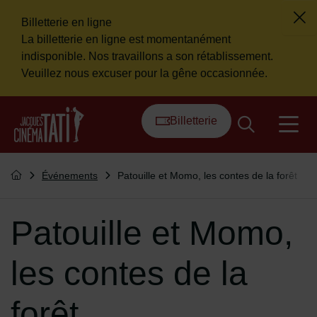
Billetterie en ligne
Fer
La billetterie en ligne est momentanément
Flash info
indisponible. Nos travaillons a son rétablissement.
Veuillez nous excuser pour la gêne occasionnée.
Menu de raccourcis
Retour à l'accueil
Billetterie
na
Vous êtes ici :
Événements
Patouille et Momo, les contes de la forêt
Retourner à l'accueil
Patouille et Momo,
les contes de la
forêt