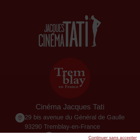
Cinéma Jacques Tati
29 bis avenue du Général de Gaulle
93290 Tremblay-en-France
01 48 61 87 55
Continuer sans accepter