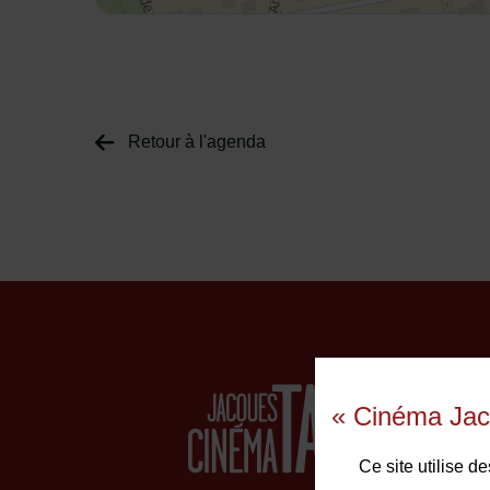
Retour à l'agenda
« Cinéma Jac
Ce site utilise 