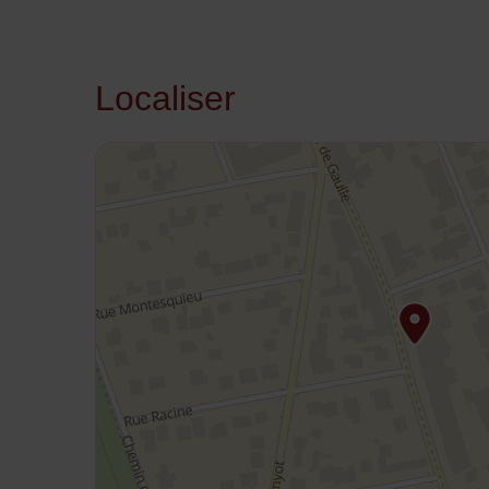
Localiser
48.94099,2.570548