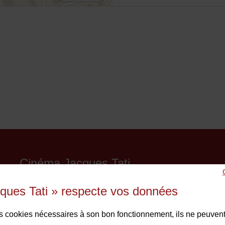
Cinéma Jacques Tati
29 bis avenue du Général de Gaulle
ques Tati » respecte vos données
93290 Tremblay-en-France
01 48 61 87 55
des cookies nécessaires à son bon fonctionnement, ils ne peuvent