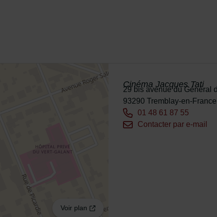
Cinéma Jacques Tati
Adresse :
29 bis avenue du Général 
93290 Tremblay-en-France
Tél. :
01 48 61 87 55
Courriel :
Contacter par e-mail
Voir plan