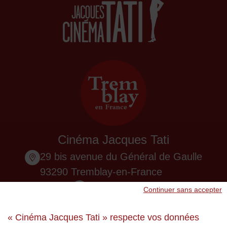
Cinéma Jacques Tati
29 bis avenue du Général de Gaulle
93290 Tremblay-en-France
01 48 61 87 55
Continuer sans accepter
Nous contacter
« Cinéma Jacques Tati » respecte vos données