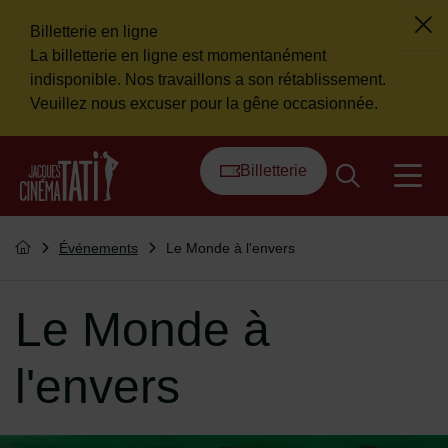
Billetterie en ligne
Fer
La billetterie en ligne est momentanément
Flash info
indisponible. Nos travaillons a son rétablissement.
Veuillez nous excuser pour la gêne occasionnée.
Menu de raccourcis
Retour à l'accueil
Billetterie
na
Vous êtes ici :
Événements
Le Monde à l'envers
Retourner à l'accueil
Le Monde à
l'envers