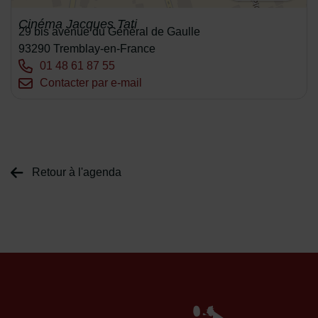
Cinéma Jacques Tati
Adresse :
29 bis avenue du Général de Gaulle
93290 Tremblay-en-France
Tél. :
01 48 61 87 55
Courriel :
Contacter par e-mail
Retour à l'agenda