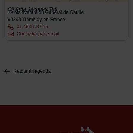
Cinéma Jacques Tati
Adresse :
29 bis avenue du Général de Gaulle
93290 Tremblay-en-France
Tél. :
01 48 61 87 55
Courriel :
Contacter par e-mail
Retour à l'agenda