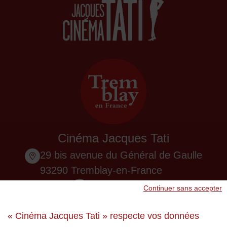
Cinéma Jacques Tati
29 bis avenue du Général de Gaulle
93290 Tremblay-en-France
01 48 61 87 55
Continuer sans accepter
Nous contacter
« Cinéma Jacques Tati » respecte vos données