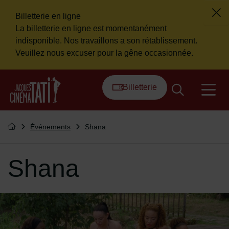
Billetterie en ligne
Fer
La billetterie en ligne est momentanément
Flash info
indisponible. Nos travaillons a son rétablissement.
Veuillez nous excuser pour la gêne occasionnée.
Menu de raccourcis
Retour à l'accueil
Billetterie
na
Vous êtes ici :
Événements
Shana
Retourner à l'accueil
Shana