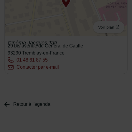
Voir plan
Cinéma Jacques Tati
Adresse :
29 bis avenue du Général de Gaulle
93290 Tremblay-en-France
Tél. :
01 48 61 87 55
Courriel :
Contacter par e-mail
Retour à l'agenda