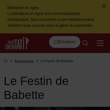
Billetterie en ligne
Fer
La billetterie en ligne est momentanément
Flash info
indisponible. Nos travaillons a son rétablissement.
Veuillez nous excuser pour la gêne occasionnée.
Menu de raccourcis
Retour à l'accueil
Billetterie
na
Vous êtes ici :
Événements
Le Festin de Babette
Retourner à l'accueil
Le Festin de
Babette