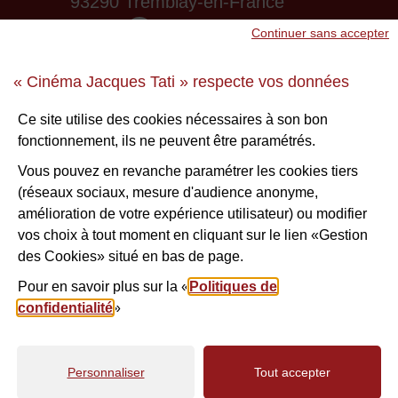
93290 Tremblay-en-France
01 48 61 87 55
Continuer sans accepter
Nous contacter
« Cinéma Jacques Tati » respecte vos données
Ne ratez aucune infos !
Ce site utilise des cookies nécessaires à son bon
fonctionnement, ils ne peuvent être paramétrés.
S'inscrire à la newsletter
Vous pouvez en revanche paramétrer les cookies tiers
(réseaux sociaux, mesure d'audience anonyme,
Voir nos brochures
amélioration de votre expérience utilisateur) ou modifier
vos choix à tout moment en cliquant sur le lien «Gestion
des Cookies» situé en bas de page.
Facebook
Instagram
Youtube
Nous suivre
Pour en savoir plus sur la «
Politiques de
confidentialité
»
Personnaliser
Tout accepter
Contact
Plan du site
Mentions légales
Politiques de confidentialité