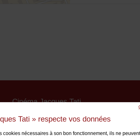
Cinéma Jacques Tati
29 bis avenue du Général de Gaulle
ques Tati » respecte vos données
93290 Tremblay-en-France
01 48 61 87 55
des cookies nécessaires à son bon fonctionnement, ils ne peuvent