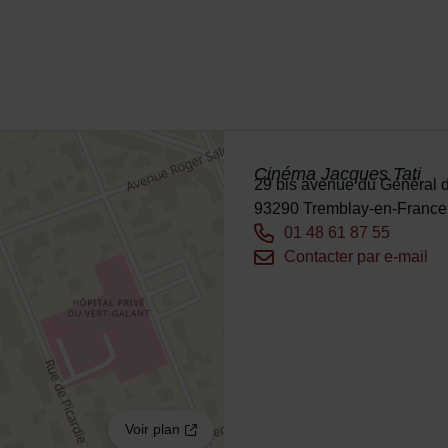
Cinéma Jacques Tati
Adresse :
29 bis avenue du Général 
93290 Tremblay-en-France
Tél. :
01 48 61 87 55
Courriel :
Contacter par e-mail
Voir plan