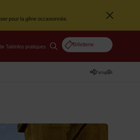
cuser pour la gêne occasionnée.
Fermer le
Billetterie
de Tati
Infos pratiques
Partager
sur les réseaux 