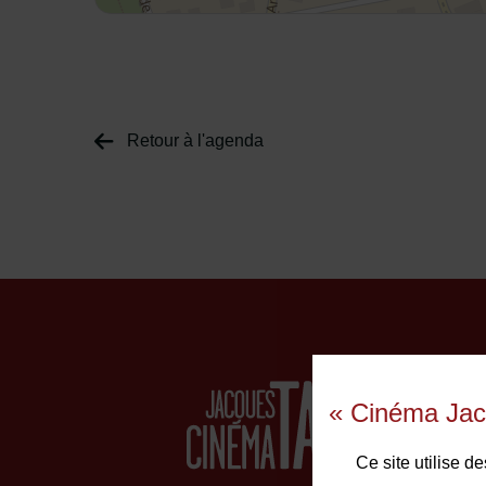
Retour à l'agenda
« Cinéma Jac
Ce site utilise 