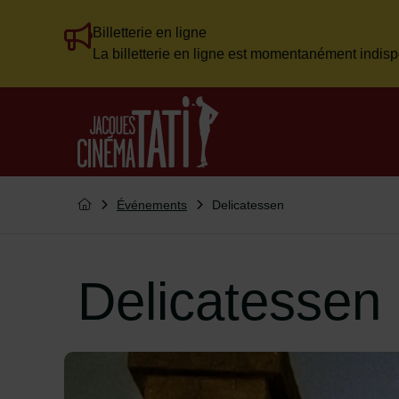
Billetterie en ligne
Flash info
La billetterie en ligne est momentanément indisp
Menu de raccourcis
Retour à l'accueil
Vous êtes ici :
Événements
Delicatessen
Retourner à l'accueil
Delicatessen