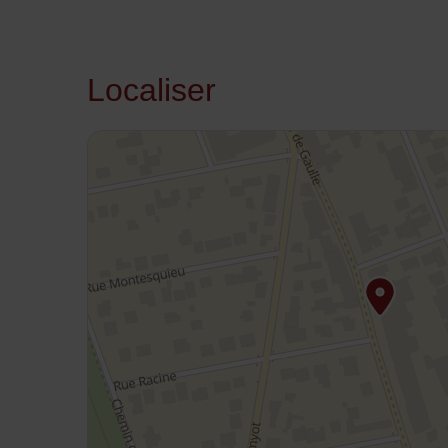
Localiser
48.94099,2.570548