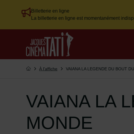
Billetterie en ligne
Flash info
La billetterie en ligne est momentanément indisp
Menu de raccourcis
Retour à l'accueil
Vous êtes ici :
À l'affiche
VAIANA LA LEGENDE DU BOUT D
Retourner à l'accueil
VAIANA LA 
MONDE