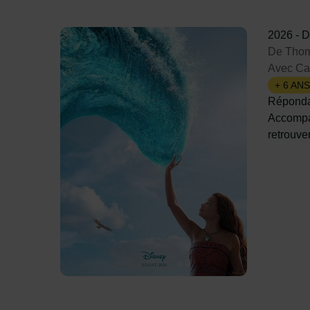
2026
-
D
De Thom
Avec Ca
+ 6 ANS
Répondan
Accompag
retrouve