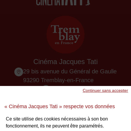
Cinéma Jacques Tati
29 bis avenue du Général de Gaulle
93290 Tremblay-en-France
01 48 61 87 55
Continuer sans accepter
Nous contacter
« Cinéma Jacques Tati » respecte vos données
Ne ratez aucune infos !
Ce site utilise des cookies nécessaires à son bon
fonctionnement, ils ne peuvent être paramétrés.