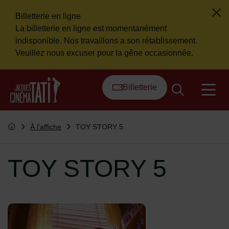
Billetterie en ligne
Fer
La billetterie en ligne est momentanément
Flash info
indisponible. Nos travaillons a son rétablissement.
Veuillez nous excuser pour la gêne occasionnée.
Menu de raccourcis
Retour à l'accueil
Billetterie
na
Vous êtes ici :
À l'affiche
TOY STORY 5
Retourner à l'accueil
TOY STORY 5