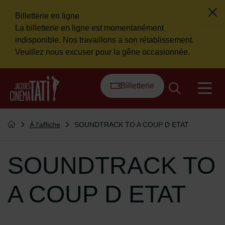
Billetterie en ligne
Fer
La billetterie en ligne est momentanément
Flash info
indisponible. Nos travaillons a son rétablissement.
Veuillez nous excuser pour la gêne occasionnée.
Menu de raccourcis
Retour à l'accueil
Billetterie
na
Vous êtes ici :
À l'affiche
SOUNDTRACK TO A COUP D ETAT
Retourner à l'accueil
SOUNDTRACK TO
A COUP D ETAT