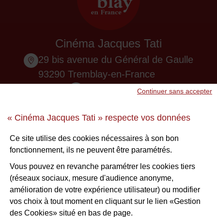
Cinéma Jacques Tati
29 bis avenue du Général de Gaulle
93290 Tremblay-en-France
01 48 61 87 55
Continuer sans accepter
Nous contacter
« Cinéma Jacques Tati » respecte vos données
Ne ratez aucune infos !
Ce site utilise des cookies nécessaires à son bon
fonctionnement, ils ne peuvent être paramétrés.
S'inscrire à la newsletter
Vous pouvez en revanche paramétrer les cookies tiers
(réseaux sociaux, mesure d'audience anonyme,
Voir nos brochures
amélioration de votre expérience utilisateur) ou modifier
vos choix à tout moment en cliquant sur le lien «Gestion
des Cookies» situé en bas de page.