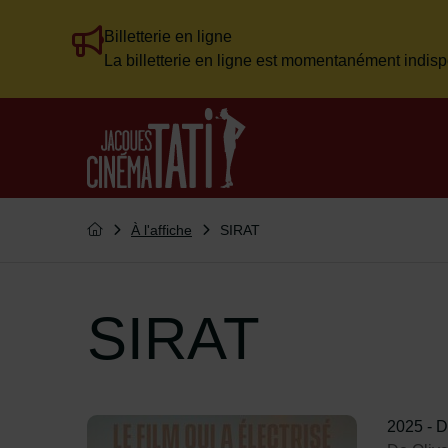
Billetterie en ligne
Flash info
La billetterie en ligne est momentanément indisp
Menu de raccourcis
Retour à l'accueil
Vous êtes ici :
À l'affiche
SIRAT
Retourner à l'accueil
SIRAT
2025
-
D