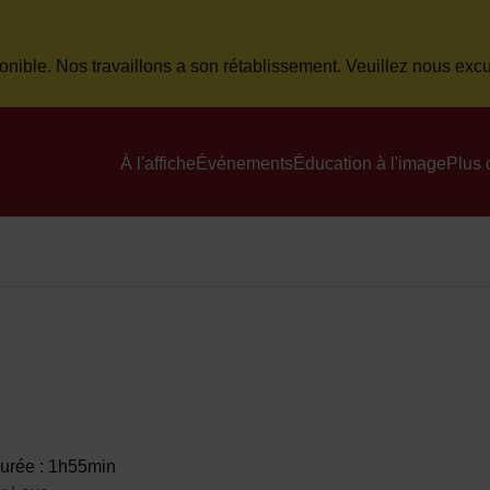
onible. Nos travaillons a son rétablissement. Veuillez nous ex
Menu principal du site
À l'affiche
Événements
Éducation à l'image
Plus 
urée : 1h55min