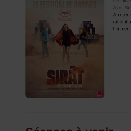
De Olive
Avec Ser
Au cœur 
rallient
l’immens