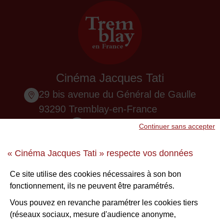
Cinéma Jacques Tati
29 bis avenue du Général de Gaulle
93290 Tremblay-en-France
01 48 61 87 55
Continuer sans accepter
Nous contacter
« Cinéma Jacques Tati » respecte vos données
Ne ratez aucune infos !
Ce site utilise des cookies nécessaires à son bon
fonctionnement, ils ne peuvent être paramétrés.
S'inscrire à la newsletter
Vous pouvez en revanche paramétrer les cookies tiers
(réseaux sociaux, mesure d'audience anonyme,
Voir nos brochures