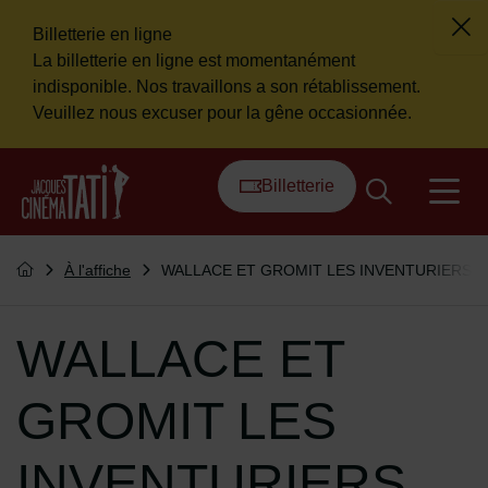
Billetterie en ligne
Fer
La billetterie en ligne est momentanément
Flash info
indisponible. Nos travaillons a son rétablissement.
Veuillez nous excuser pour la gêne occasionnée.
Menu de raccourcis
Retour à l'accueil
Billetterie
na
Vous êtes ici :
À l'affiche
WALLACE ET GROMIT LES INVENTURIERS
Retourner à l'accueil
WALLACE ET
GROMIT LES
INVENTURIERS