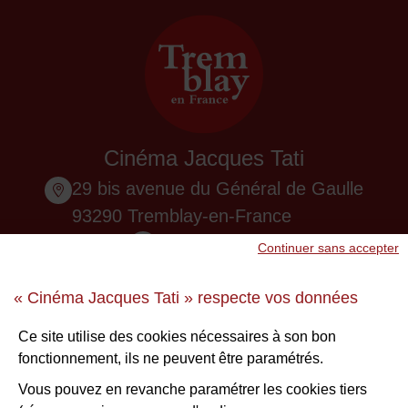
Cinéma Jacques Tati
29 bis avenue du Général de Gaulle
93290 Tremblay-en-France
01 48 61 87 55
Continuer sans accepter
Nous contacter
« Cinéma Jacques Tati » respecte vos données
Ne ratez aucune infos !
Ce site utilise des cookies nécessaires à son bon
fonctionnement, ils ne peuvent être paramétrés.
S'inscrire à la newsletter
Vous pouvez en revanche paramétrer les cookies tiers