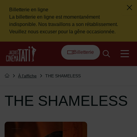
Billetterie en ligne
Fer
La billetterie en ligne est momentanément
Flash info
indisponible. Nos travaillons a son rétablissement.
Veuillez nous excuser pour la gêne occasionnée.
Menu de raccourcis
Retour à l'accueil
Billetterie
na
Vous êtes ici :
À l'affiche
THE SHAMELESS
Retourner à l'accueil
THE SHAMELESS