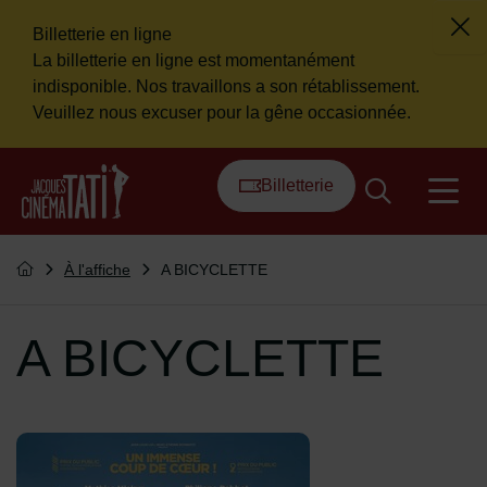
Billetterie en ligne
Fer
La billetterie en ligne est momentanément
Flash info
indisponible. Nos travaillons a son rétablissement.
Veuillez nous excuser pour la gêne occasionnée.
Menu de raccourcis
Retour à l'accueil
Billetterie
na
Vous êtes ici :
À l'affiche
A BICYCLETTE
Retourner à l'accueil
A BICYCLETTE