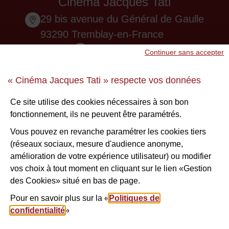
Cinéma Jacques Tati
29 bis avenue du Général de Gaulle
93290 Tremblay-en-France
01 48 61 87 55
Continuer sans accepter
Nous contacter
« Cinéma Jacques Tati » respecte vos données
Ne ratez aucune infos !
Ce site utilise des cookies nécessaires à son bon
fonctionnement, ils ne peuvent être paramétrés.
S'inscrire à la newsletter
Vous pouvez en revanche paramétrer les cookies tiers
(réseaux sociaux, mesure d'audience anonyme,
Voir nos brochures
amélioration de votre expérience utilisateur) ou modifier
vos choix à tout moment en cliquant sur le lien «Gestion
des Cookies» situé en bas de page.
Facebook
Instagram
Youtube
Nous suivre
Pour en savoir plus sur la «
Politiques de
confidentialité
»