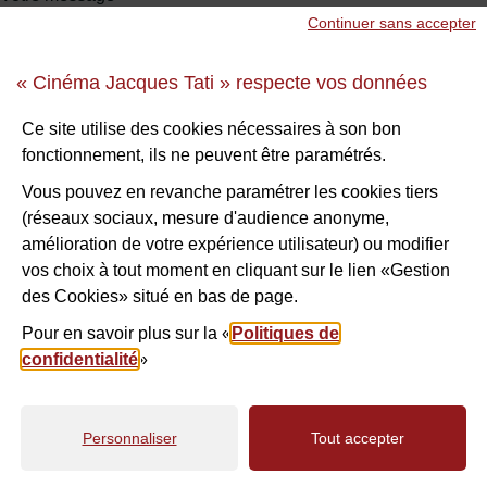
Continuer sans accepter
« Cinéma Jacques Tati » respecte vos données
Sécurité anti-robot
*
Ce site utilise des cookies nécessaires à son bon
fonctionnement, ils ne peuvent être paramétrés.
À des fins de sécurité, veuillez sélectionner les
4 derniers
caractères
de la série.
Vous pouvez en revanche paramétrer les cookies tiers
(réseaux sociaux, mesure d'audience anonyme,
amélioration de votre expérience utilisateur) ou modifier
W
T
Q
A
A
N
2
vos choix à tout moment en cliquant sur le lien «Gestion
des Cookies» situé en bas de page.
S
Pour en savoir plus sur la «
Politiques de
confidentialité
»
VALIDER
Personnaliser
Tout accepter