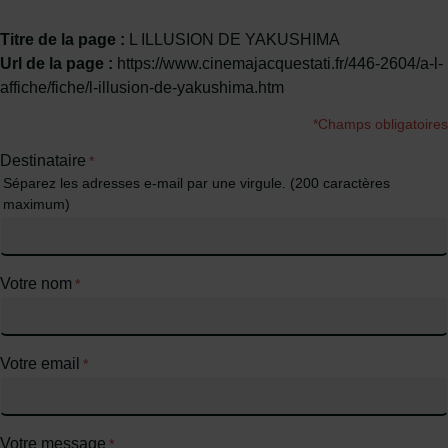
Titre de la page :
L ILLUSION DE YAKUSHIMA
Url de la page :
https://www.cinemajacquestati.fr/446-2604/a-l-
affiche/fiche/l-illusion-de-yakushima.htm
*Champs obligatoires
Destinataire
*
Séparez les adresses e-mail par une virgule. (200 caractères
maximum)
Votre nom
*
Votre email
*
Votre message
*