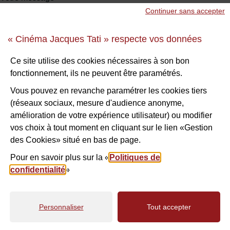
Continuer sans accepter
« Cinéma Jacques Tati » respecte vos données
Sécurité anti-robot
*
Ce site utilise des cookies nécessaires à son bon
fonctionnement, ils ne peuvent être paramétrés.
À des fins de sécurité, veuillez sélectionner les
3 derniers
caractères
de la série.
Vous pouvez en revanche paramétrer les cookies tiers
(réseaux sociaux, mesure d'audience anonyme,
amélioration de votre expérience utilisateur) ou modifier
G
G
Z
R
U
D
E
vos choix à tout moment en cliquant sur le lien «Gestion
des Cookies» situé en bas de page.
A
Pour en savoir plus sur la «
Politiques de
confidentialité
»
VALIDER
Personnaliser
Tout accepter