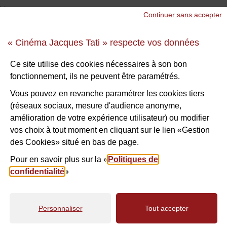
Votre message
*
Continuer sans accepter
« Cinéma Jacques Tati » respecte vos données
Ce site utilise des cookies nécessaires à son bon
Sécurité anti-robot
*
fonctionnement, ils ne peuvent être paramétrés.
À des fins de sécurité, veuillez sélectionner les
3 derniers
Vous pouvez en revanche paramétrer les cookies tiers
caractères
de la série.
(réseaux sociaux, mesure d'audience anonyme,
amélioration de votre expérience utilisateur) ou modifier
vos choix à tout moment en cliquant sur le lien «Gestion
Z
D
3
X
1
C
E
des Cookies» situé en bas de page.
Pour en savoir plus sur la «
Politiques de
C
confidentialité
»
VALIDER
Personnaliser
Tout accepter