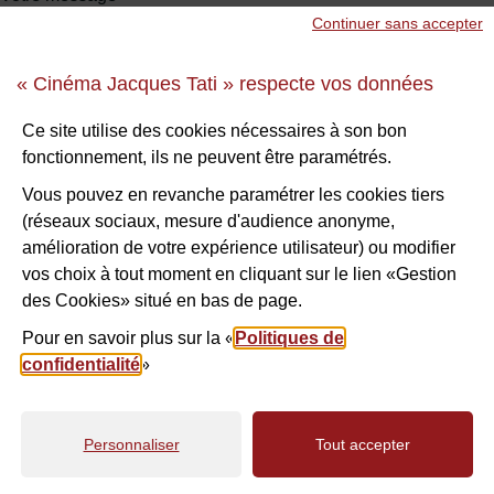
Continuer sans accepter
« Cinéma Jacques Tati » respecte vos données
Sécurité anti-robot
*
Ce site utilise des cookies nécessaires à son bon
fonctionnement, ils ne peuvent être paramétrés.
À des fins de sécurité, veuillez sélectionner les
3 premiers
caractères
de la série.
Vous pouvez en revanche paramétrer les cookies tiers
(réseaux sociaux, mesure d'audience anonyme,
amélioration de votre expérience utilisateur) ou modifier
H
E
Q
N
8
2
U
vos choix à tout moment en cliquant sur le lien «Gestion
des Cookies» situé en bas de page.
4
Pour en savoir plus sur la «
Politiques de
confidentialité
»
VALIDER
Personnaliser
Tout accepter