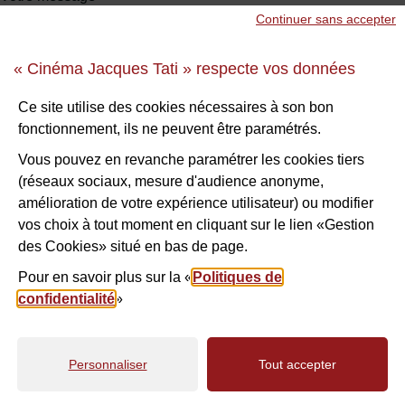
Continuer sans accepter
« Cinéma Jacques Tati » respecte vos données
Sécurité anti-robot
*
Ce site utilise des cookies nécessaires à son bon
fonctionnement, ils ne peuvent être paramétrés.
À des fins de sécurité, veuillez sélectionner les
3 premiers
caractères
de la série.
Vous pouvez en revanche paramétrer les cookies tiers
(réseaux sociaux, mesure d'audience anonyme,
amélioration de votre expérience utilisateur) ou modifier
E
T
N
V
L
A
G
vos choix à tout moment en cliquant sur le lien «Gestion
des Cookies» situé en bas de page.
I
Pour en savoir plus sur la «
Politiques de
confidentialité
»
VALIDER
Personnaliser
Tout accepter